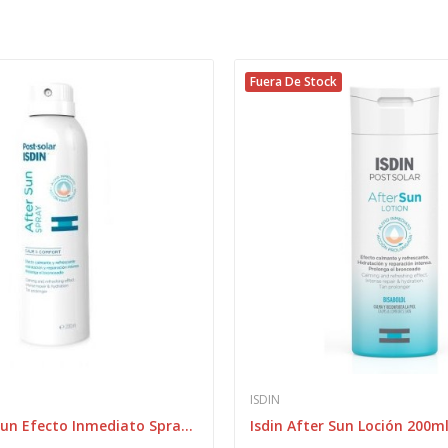
Fuera De Stock
ISDIN
Isdin After Sun Efecto Inmediato Spray 200 ml
Isdin After Sun Loción 200m