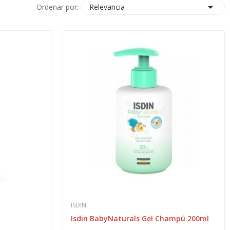

Relevancia
Ordenar por:
ISDIN
l
Isdin BabyNaturals Gel Champú 200ml