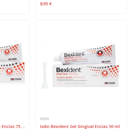
8,95 €
ISDIN
Isdin Bexident Gel Dentífrico Encías 75 ml
Isdin Bexident Gel Gingival Encías 50 ml