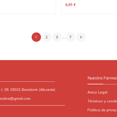
6,95 €
1
2
3
…
7

Nuestra Farmac
 I, 38, 03501 Benidorm (Alicante)
Aviso Legal
lonline@gmail.com
Términos y condi
Política de priva