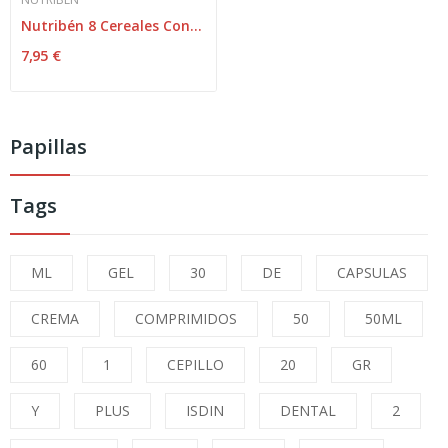
Nutribén 8 Cereales Con Un Toque De Miel 4...
7,95 €
Papillas
Tags
ML
GEL
30
DE
CAPSULAS
CREMA
COMPRIMIDOS
50
50ML
60
1
CEPILLO
20
GR
Y
PLUS
ISDIN
DENTAL
2