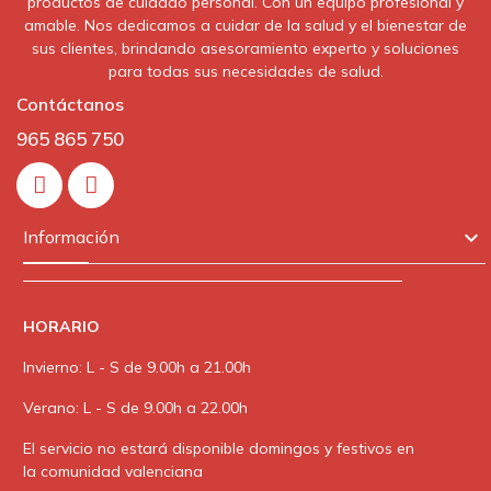
productos de cuidado personal. Con un equipo profesional y
amable. Nos dedicamos a cuidar de la salud y el bienestar de
sus clientes, brindando asesoramiento experto y soluciones
para todas sus necesidades de salud.
Contáctanos
965 865 750
In

Información
HORARIO
Invierno: L - S de 9.00h a 21.00h
Verano: L - S de 9.00h a 22.00h
El servicio no estará disponible domingos y festivos en
la comunidad valenciana