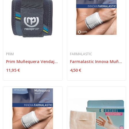
PRIM
FARMALASTIC
Prim Muñequera Vendaje Neoprair Talla Única
Farmalastic Innova Muñequera Velcro Blanca...
11,95 €
4,50 €