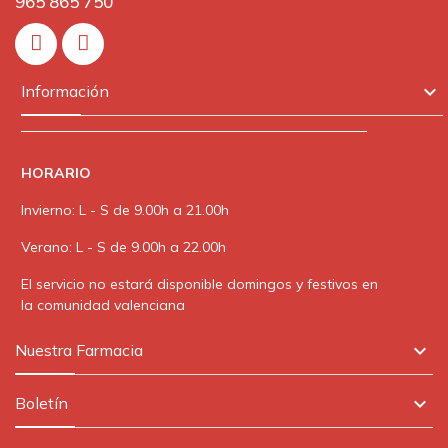
965 865 750
In

Información
HORARIO
Invierno: L - S de 9.00h a 21.00h
Verano: L - S de 9.00h a 22.00h
El servicio no estará disponible domingos y festivos en
la comunidad valenciana

Nuestra Farmacia

Boletín