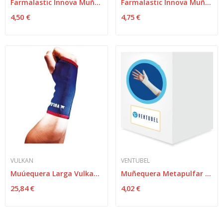
Farmalastic Innova Muñequera Velcro Beige Talla...
Farmalastic Innova Muñequera Velcro Beige Talla...
4,50 €
4,75 €
VULKAN
VENTUBEL
Muúequera Larga Vulkan Talla Mediana 16-19 Cm.
Muñequera Metapulfar Ventubel Pqña
25,84 €
4,02 €