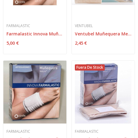
FARMALASTIC
VENTUBEL
Farmalastic Innova Muñequera Velcro Blanca...
Ventubel Muñequera Metacarpiana Talla Grande
5,00 €
2,45 €
Fuera De Stock
FARMALASTIC
FARMALASTIC