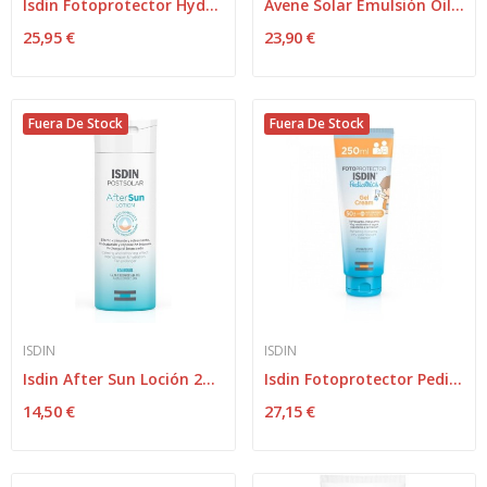
Isdin Fotoprotector Hydro Oil SPF30 200ml
Avene Solar Emulsión Oil Free SPF-50+ 50ml
25,95 €
23,90 €
Fuera De Stock
Fuera De Stock
ISDIN
ISDIN
Isdin After Sun Loción 200ml
Isdin Fotoprotector Pediatrics Gel-Crema...
14,50 €
27,15 €