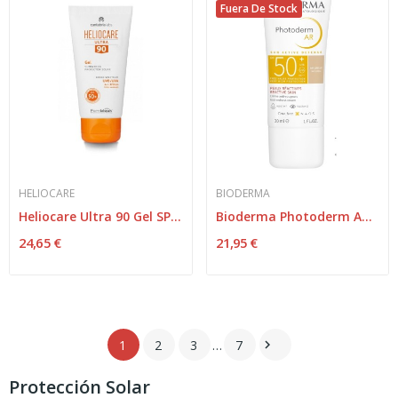
Fuera De Stock
HELIOCARE
BIODERMA
Heliocare Ultra 90 Gel SPF-50 50 ml
Bioderma Photoderm AR Teintée SPF-50+ 30ml
24,65 €
21,95 €
1
2
3
…
7

Protección Solar