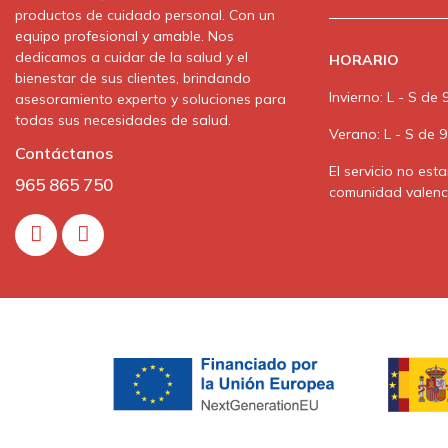
productos de cuidado personal. Con un
equipo profesional y amable. Nos
dedicamos a cuidar de la salud y el
HORARIO
bienestar de sus clientes, brindando
Invierno: L - S de
asesoramiento experto y soluciones para
todas sus necesidades de salud.
Verano: L - S de 
Contáctanos
El servicio no est
965 865 750
comunidad valenc
Instagram