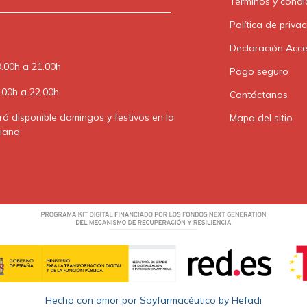
Términos y condi
Política de priva
Declaración Acce
 9.00h a 21.00h
Pago seguro
9.00h a 22.00h
Contáctanos
ará disponible domingos y festivos en la
Mapa del sitio
iana
Hecho con amor por Soyfarmacéutico by Hefadi