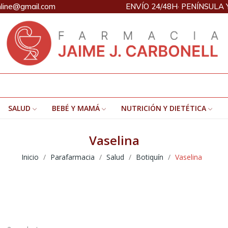
nline@gmail.com
ENVÍO 24/48H· PENÍNSULA 
SALUD
BEBÉ Y MAMÁ
NUTRICIÓN Y DIETÉTICA
Vaselina
Inicio
Parafarmacia
Salud
Botiquín
Vaselina