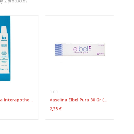
y 2 productos.
ELBEL
Vaselina Pura Interapothek 60 G
Vaselina Elbel Pura 30 Gr (goibi)
2,35 €