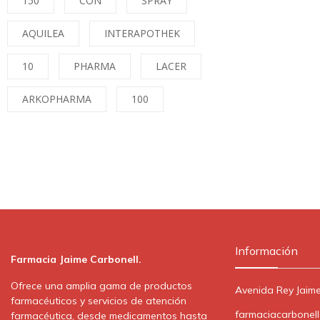
150
CON
SPRAY
AQUILEA
INTERAPOTHEK
10
PHARMA
LACER
ARKOPHARMA
100
Información
Farmacia Jaime Carbonell.
Ofrece una amplia gama de productos
Avenida Rey Jaime
farmacéuticos y servicios de atención
farmaciacarbonel
farmacéutica, desde medicamentos hasta