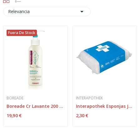

Relevancia
Fuera De Stock
BOREADE
INTERAPOTHEK
Boreade Cr Lavante 200 Ml
Interapothek Esponjas Jabonosas 24uds
19,90 €
2,30 €