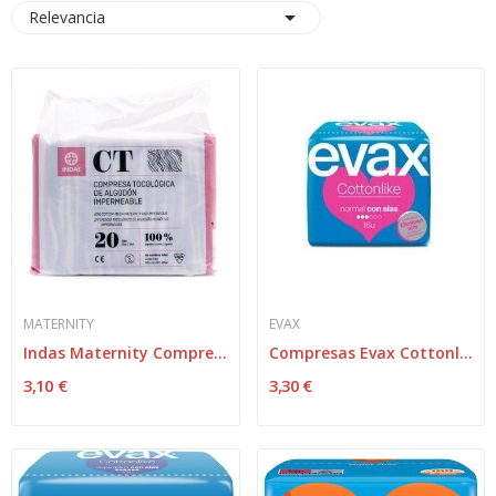

Relevancia
MATERNITY
EVAX
Indas Maternity Compresas Tocológicas Algodón...
Compresas Evax Cottonlik Ala Nor 16
3,10 €
3,30 €