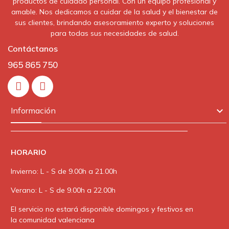
productos de cuidado personal. Con un equipo profesional y
amable. Nos dedicamos a cuidar de la salud y el bienestar de
sus clientes, brindando asesoramiento experto y soluciones
para todas sus necesidades de salud.
Contáctanos
965 865 750
In

Información
HORARIO
Invierno: L - S de 9.00h a 21.00h
Verano: L - S de 9.00h a 22.00h
El servicio no estará disponible domingos y festivos en
la comunidad valenciana