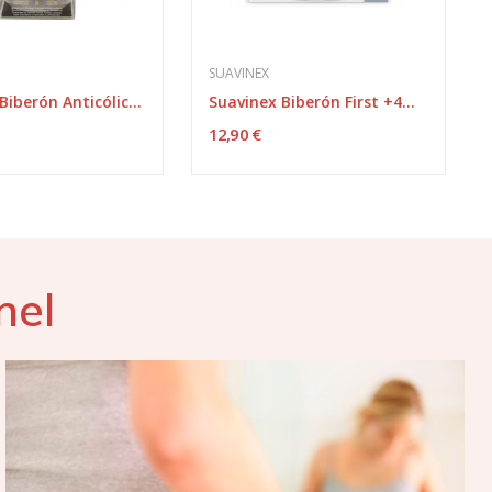
SUAVINEX
Suavinex Biberón Anticólico Boca Ancha T1 M 270 ml
Suavinex Biberón First +4m Asas Antiderrame 150 ml
12,90 €
nel