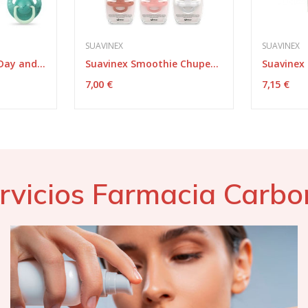
SUAVINEX
SUAVINEX
Suavinex Chupete Day and Night Tetina Anatómica...
Suavinex Smoothie Chupete Silicona 6-18m
7,00 €
7,15 €
rvicios Farmacia Carbo