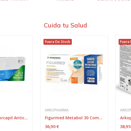
Cuida tu Salud
Fuera De Stock
Fuera De S
ARKOPHARMA
ARKOPHAR
Arkopharma Forcapil Anticaída 2+1 90 Comprimidos
Figurmed Metabol 30 Comprimidos
36,90 €
38,95 €