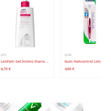
GUM
LetiFem Gel Íntimo Diario 250ml
Gum Halicontrol Limpiador Lingual 760
4,60 €