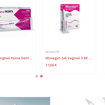
MUVAGYN
LETI
Cariax Gingival Pasta Dentífrica 125ml
Muvagyn Gel Vaginal 5 Ml 8 Tub
17,00 €
6,70 €