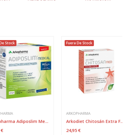
tock
Fuera De Stock
MA
ARKOPHARMA
Arkopharma Adiposlim Medical 45 Sobres
Arkodiet Chitosán Extra Forte 60 Cápsulas
24,95 €